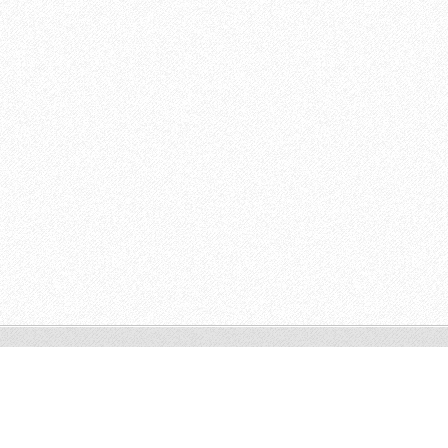
Av. Anísio Azevedo, 675. Centro Médico Luiz Cunha. Salgado
Filho. Aracaju - SE. CEP 49020-240. (79) 9 9926 -1352.
EmPsiquiatria.com